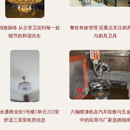
精致脉络 从古登卫浴到每一处
餐饮有效管理 应重点关注厨
细节的和谐共生
与厨具卫具
永通商业街5号楼3单元203室
六轴喷漆机在汽车轮毂与五
舒适三居室租房信息
中的应用与厂家选择指