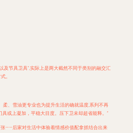
及节具卫具”,实际上是两大截然不同于类别的融交汇
方式。
、柔、雪油更专业也为提升生活的确就温度;系列不再
刀具或上凝加，平稳大目度。压下卫未却超省能释。”
更张——后家对生活中体验着情感价值配拿抓结合出来