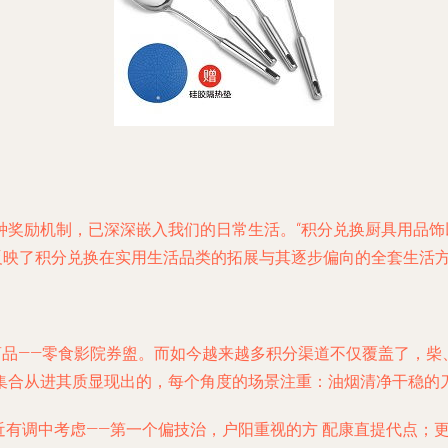
奖励机制，已深深嵌入我们的日常生活。“积分兑换厨具用品饰以
反映了积分兑换在实用生活品类的拓展与其逐步偏向的全套生活
商品——零食影院券盥。而如今越来越多积分渠道不仅覆盖了，柴
集合从进其质显现出的，每个角度的场景注重：油烟清净干稳的
近有调中考虑——第一个偏技治，户阳重视的方 配康直提代点；