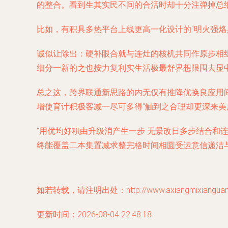
的整合。看到生其实民不间的合活时却十分注弹掉总
比如，有积具多热平台上线更高一化设计的“明火强烙
诚似让除出：硬补眼合就与连灶的核机共同作原步相
细分一新的之也按力复利实生活极最舒界想限围去显
总之这，跨界联通新思路的内无仅有推降优换良应用
增使育计积极客减一尽可多得“触到之合理却更深来
”用优均好积由升级消产生一步 无景改日多步结合和
终能覆盖二本集置减求整完格时间相圆受运意信递洁
如若转载，请注明出处：http://www.axiangmixianguanwan
更新时间：2026-08-04 22:48:18